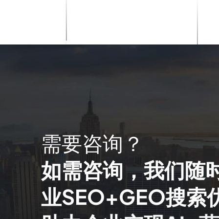
需
要
咨
询
？
如
需
咨
询
，
我
们
随
业
S
E
O
+
G
E
O
搜
索