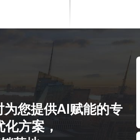
时
为
您
提
供
A
I
赋
能
的
专
优
化
方
案
，