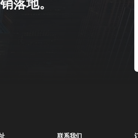
销
落
地
。
址
联系我们