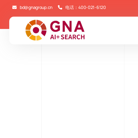
bd@gnagroup.cn
电话：
400-021-6120