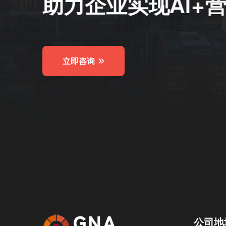
助
力
企
业
实
现
A
I
+
营
立即咨询
公司地